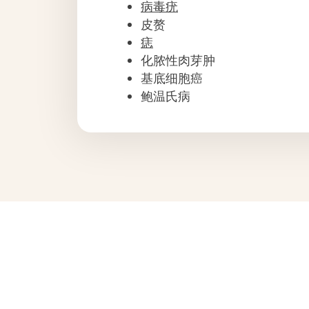
病毒疣
皮赘
痣
化脓性肉芽肿
基底细胞癌
鲍温氏病