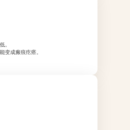
低。
能变成瘢痕疙瘩。