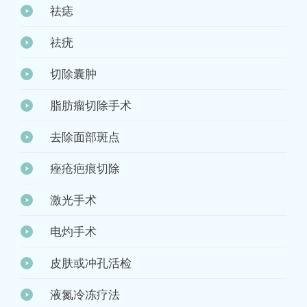
祛痣
祛疣
切除囊肿
脂肪瘤切除手术
去除面部斑点
痤疮疤痕切除
激光手术
电灼手术
皮肤或冲孔活检
液氮冷冻疗法