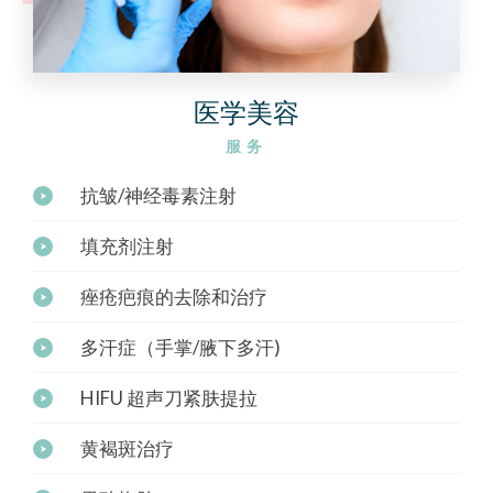
医学美容
服务
抗皱/神经毒素注射
填充剂注射
痤疮疤痕的去除和治疗
多汗症（手掌/腋下多汗)
HIFU 超声刀紧肤提拉
黄褐斑治疗