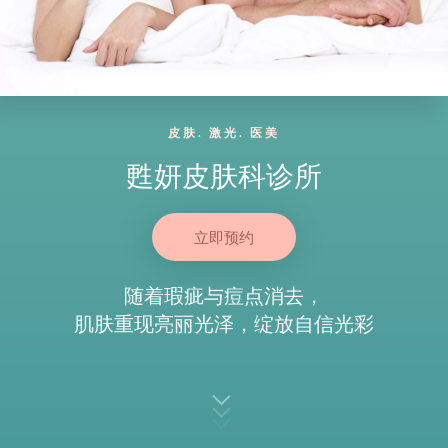
皮肤. 激光. 医美
甦妍皮肤科诊所
立即预约
随着瑕疵与痘点消去，
肌肤重现亮丽光泽，绽放自信光彩