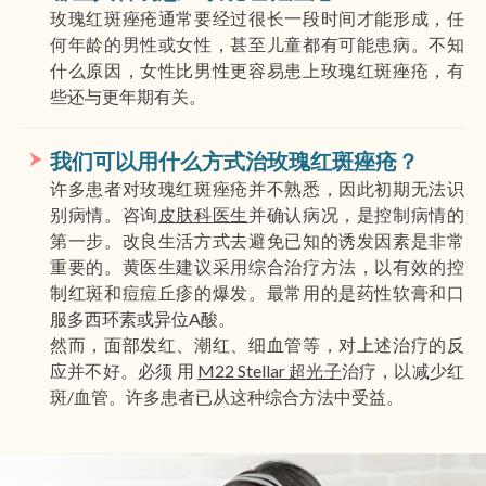
玫瑰红斑痤疮通常要经过很长一段时间才能形成，任
何年龄的男性或女性，甚至儿童都有可能患病。不知
什么原因，女性比男性更容易患上玫瑰红斑痤疮，有
些还与更年期有关。
我们可以用什么方式治玫瑰红斑痤疮？
许多患者对玫瑰红斑痤疮并不熟悉，因此初期无法识
别病情。咨询
皮肤科医生
并确认病况，是控制病情的
第一步。改良生活方式去避免已知的诱发因素是非常
重要的。黄医生建议采用综合治疗方法，以有效的控
制红斑和痘痘丘疹的爆发。最常用的是药性软膏和口
服多西环素或异位A酸。
然而，面部发红、潮红、细血管等，对上述治疗的反
应并不好。必须 用
M22 Stellar 超光子
治疗，以减少红
斑/血管。许多患者已从这种综合方法中受益。