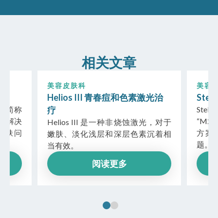
相关文章
美容皮肤科
美容
PT
Helios III 青春痘和色素激光治
Stel
PT，简称
疗
Stel
焕肤解决
“M2
Helios III 是一种非烧蚀激光，对于
皮肤问
方案
嫩肤、淡化浅层和深层色素沉着相
题。
当有效。
阅读更多